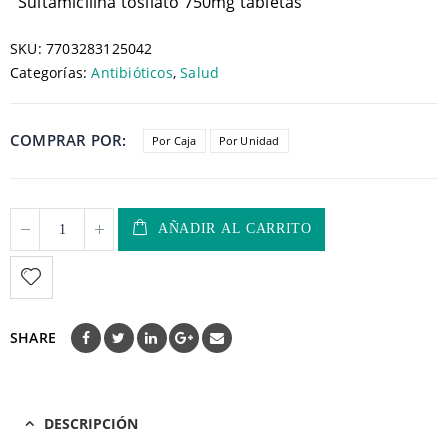
Sultamicilina tosilato 750mg tabletas
SKU:
7703283125042
Categorías:
Antibióticos
,
Salud
COMPRAR POR
Por Caja
Por Unidad
AÑADIR AL CARRITO
SHARE
DESCRIPCIÓN