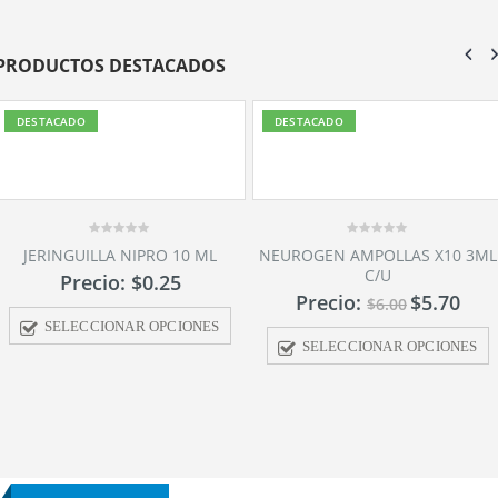
PRODUCTOS DESTACADOS
DESTACADO
DESTACADO
0
NEUROGEN AMPOLLAS X10 3ML
out
C/U
of
5
Precio:
$
5.70
$
6.00
SELECCIONAR OPCIONES
0
CEMIN 500MG AMPOLLAS X10
out
5ML C/U
of
5
Precio:
$
5.16
$
5.38
SELECCIONAR OPCIONES