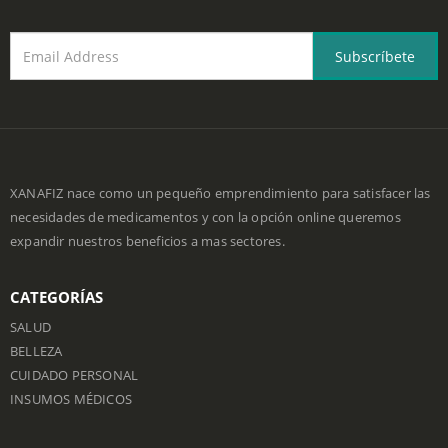
Obten toda la información más reciente sobre nuestras ofertas.
Regístrate para recibir el boletín hoy.
XANAFIZ nace como un pequeño emprendimiento para satisfacer las
necesidades de medicamentos y con la opción online queremos
expandir nuestros beneficios a mas sectores.
CATEGORÍAS
SALUD
BELLEZA
CUIDADO PERSONAL