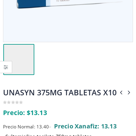
UNASYN 375MG TABLETAS X10
0
Precio:
$
13.13
out
of
5
Precio Xanafiz: 13.13
Precio Normal: 13.40
–