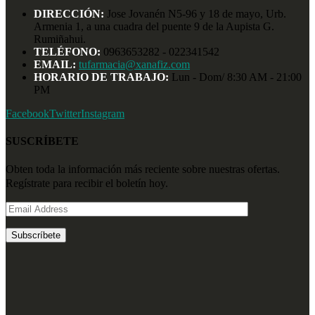
DIRECCIÓN:
Jose Jovanén N5-96 y 18 de mayo, Urb.
Armenia 1, a una cuadra del puente 9 de la Aupista G.
Rumiñahui.
TELÉFONO:
0963653282 - 022341542
EMAIL:
tufarmacia@xanafiz.com
HORARIO DE TRABAJO:
Lun - Dom/ 8:30 AM - 21:00
PM
Facebook
Twitter
Instagram
SUSCRÍBETE
Obten toda la información más reciente sobre nuestras ofertas.
Regístrate para recibir el boletín hoy.