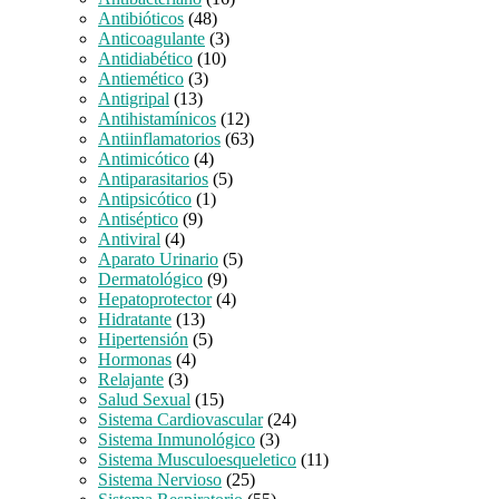
Antibióticos
(48)
Anticoagulante
(3)
Antidiabético
(10)
Antiemético
(3)
Antigripal
(13)
Antihistamínicos
(12)
Antiinflamatorios
(63)
Antimicótico
(4)
Antiparasitarios
(5)
Antipsicótico
(1)
Antiséptico
(9)
Antiviral
(4)
Aparato Urinario
(5)
Dermatológico
(9)
Hepatoprotector
(4)
Hidratante
(13)
Hipertensión
(5)
Hormonas
(4)
Relajante
(3)
Salud Sexual
(15)
Sistema Cardiovascular
(24)
Sistema Inmunológico
(3)
Sistema Musculoesqueletico
(11)
Sistema Nervioso
(25)