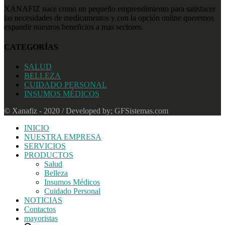
XANAFIZ nace como un pequeño emprendimiento para satisfacer
las necesidades de medicamentos y con la opción online queremos
expandir nuestros beneficios a mas sectores.
CATEGORÍAS
SALUD
BELLEZA
CUIDADO PERSONAL
INSUMOS MÉDICOS
© Xanafiz - 2020 / Developed by; GFSistemas.com
INICIO
NUESTRA EMPRESA
SERVICIOS
PRODUCTOS
Salud
Belleza
Insumos Médicos
Cuidado Personal
NOTICIAS
Contactos
mayoristas