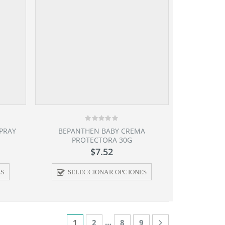
0
SPRAY
BEPANTHEN BABY CREMA
out
PROTECTORA 30G
of
5
$
7.52
ES
SELECCIONAR OPCIONES
…
1
2
8
9