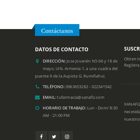
Contáctanos
SUSCR
DATOS DE CONTACTO
Obten to
DIRECCIÓN:
Jose Jovanén N5-96 y 18 de
Regístra
mayo, Urb. Armenia 1, a una cuadra del
puente 9 de la Aupista G. Rumiñahui.
TELÉFONO:
0963653282 - 022341542
EMAIL:
tufarmacia@xanafiz.com
XANAFIZ
HORARIO DE TRABAJO:
Lun - Dom/ 8:30
necesid
AM - 21:00 PM
nuestros