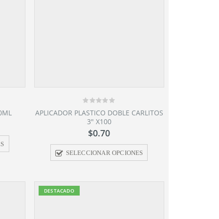
0
00ML
APLICADOR PLASTICO DOBLE CARLITOS
out
3″ X100
of
5
$
0.70
ES
SELECCIONAR OPCIONES
DESTACADO