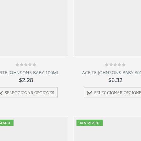
0
0
EITE JOHNSONS BABY 100ML
ACEITE JOHNSONS BABY 3
out
out
$
2.28
$
6.32
of
of
5
5
SELECCIONAR OPCIONES
SELECCIONAR OPCION
ACADO
DESTACADO