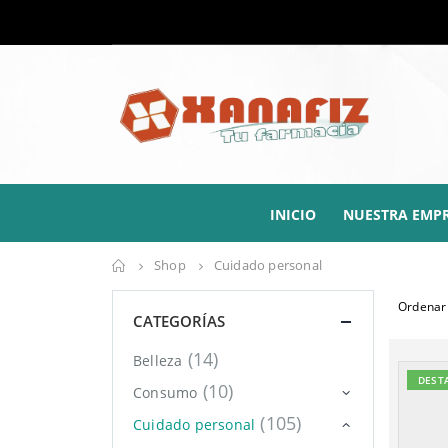
INICIO
NUESTRA EMP
Shop
Cuidado personal
Ordenar 
CATEGORÍAS
(14)
Belleza
DEST
(10)
Consumo
(105)
Cuidado personal