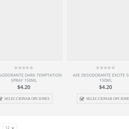
0
0
ESODORANTE DARK TEMPTATION
AXE DESODORANTE EXCITE 
out
out
SPRAY 150ML
150ML
of
of
5
5
$
4.20
$
4.20
SELECCIONAR OPCIONES
SELECCIONAR OPCION