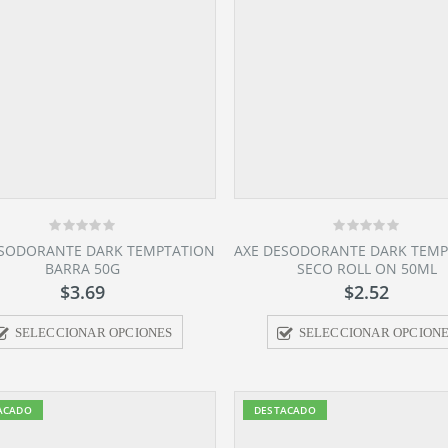
0
0
ESODORANTE DARK TEMPTATION
AXE DESODORANTE DARK TEM
out
out
BARRA 50G
SECO ROLL ON 50ML
of
of
5
5
$
3.69
$
2.52
SELECCIONAR OPCIONES
SELECCIONAR OPCION
ACADO
DESTACADO