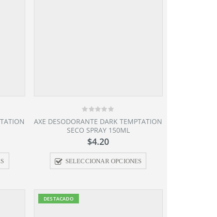
0
PTATION
AXE DESODORANTE DARK TEMPTATION
out
SECO SPRAY 150ML
of
5
$
4.20
ES
SELECCIONAR OPCIONES
DESTACADO