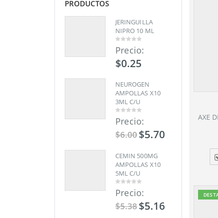
S
PRODUCTOS
PRODUCTOS
JERINGUILLA
JERINGUILLA
NIPRO 10 ML
NIPRO 10 ML
Precio:
Precio:
0
0
out
out
of
of
$
0.25
$
0.25
5
5
NEUROGEN
NEUROGEN
AMPOLLAS X10
AMPOLLAS X10
3ML C/U
3ML C/U
AXE 
Precio:
Precio:
0
0
out
out
of
of
$
5.70
$
5.70
$
6.00
$
6.00
5
5
CEMIN 500MG
CEMIN 500MG
AMPOLLAS X10
AMPOLLAS X10
5ML C/U
5ML C/U
Precio:
Precio:
0
0
DEST
out
out
of
of
$
5.16
$
5.16
$
5.38
$
5.38
5
5