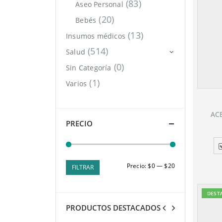
(83)
Aseo Personal
(20)
Bebés
(13)
Insumos médicos
(514)
Salud
(0)
Sin Categoría
(1)
Varios
AC
PRECIO
Precio
Precio
Precio:
$0
—
$20
FILTRAR
mínimo
máximo
DEST
PRODUCTOS DESTACADOS