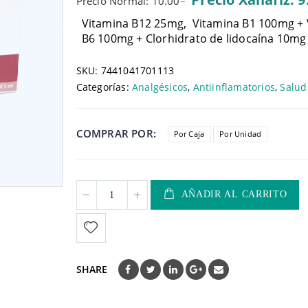
Precio Normal: 10.00
–
Vitamina B12 25mg, Vitamina B1 100mg + 
B6 100mg + Clorhidrato de lidocaína 10mg 
SKU:
7441041701113
Categorías:
Analgésicos
,
Antiinflamatorios
,
Salud
COMPRAR POR
Por Caja
Por Unidad
AÑADIR AL CARRITO
SHARE