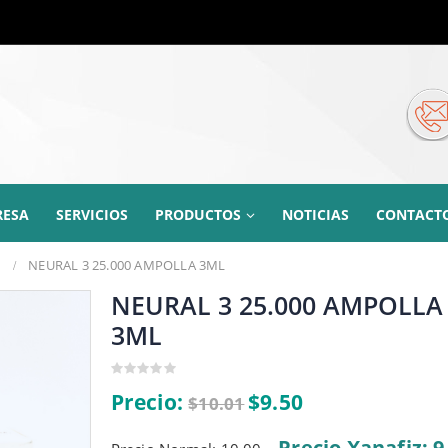
RESA
SERVICIOS
PRODUCTOS
NOTICIAS
CONTACT
s
NEURAL 3 25.000 AMPOLLA 3ML
NEURAL 3 25.000 AMPOLLA
3ML
0
Precio:
$
9.50
$
10.01
out
of
5
Precio Xanafiz: 9