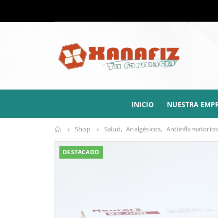
INICIO
NUESTRA EMP
Shop
Salud
,
Analgésicos
,
Antiinflamatorio
DESTACADO