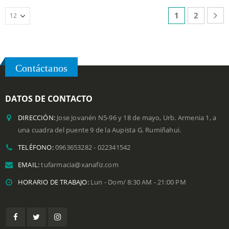
1
2
Contáctanos
DATOS DE CONTACTO
DIRECCIÓN:
Jose Jovanén N5-96 y 18 de mayo, Urb. Armenia 1, a
una cuadra del puente 9 de la Aupista G. Rumiñahui.
TELÉFONO:
0963653282 - 022341542
EMAIL:
tufarmacia@xanafiz.com
HORARIO DE TRABAJO:
Lun - Dom/ 8:30 AM - 21:00 PM