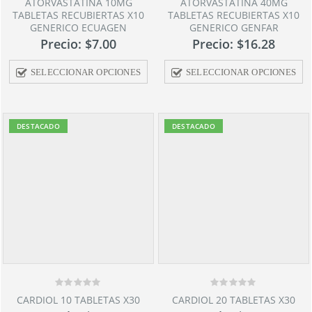
ATORVASTATINA 10MG
ATORVASTATINA 40MG
out
out
TABLETAS RECUBIERTAS X10
TABLETAS RECUBIERTAS X10
of
of
GENERICO ECUAGEN
GENERICO GENFAR
5
5
Precio:
$
7.00
Precio:
$
16.28
SELECCIONAR OPCIONES
SELECCIONAR OPCIONES
DESTACADO
DESTACADO
0
0
CARDIOL 10 TABLETAS X30
CARDIOL 20 TABLETAS X30
out
out