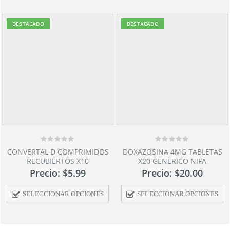
DESTACADO
DESTACADO
0
0
CONVERTAL D COMPRIMIDOS
DOXAZOSINA 4MG TABLETAS
out
out
RECUBIERTOS X10
X20 GENERICO NIFA
of
of
5
5
Precio:
$
5.99
Precio:
$
20.00
SELECCIONAR OPCIONES
SELECCIONAR OPCIONES