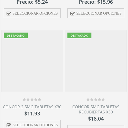
Precio:
$
5.24
Precio:
$
15.96
of
of
5
5
SELECCIONAR OPCIONES
SELECCIONAR OPCIONES
cio
cio
imo
ximo
DESTACADO
DESTACADO
ODUCTOS
PRODUCTOS
PRO
JERINGUILLA
JERINGUILLA
NIPRO 10 ML
NIPRO 10 ML
Precio:
Precio:
0
0
out
out
of
of
$
0.25
$
0.25
5
5
0
0
CONCOR 2.5MG TABLETAS X30
CONCOR 5MG TABLETAS
out
out
NEUROGEN
NEUROGEN
RECUBIERTAS X30
$
11.93
of
of
AMPOLLAS X10
AMPOLLAS X10
5
5
$
18.04
3ML C/U
3ML C/U
SELECCIONAR OPCIONES