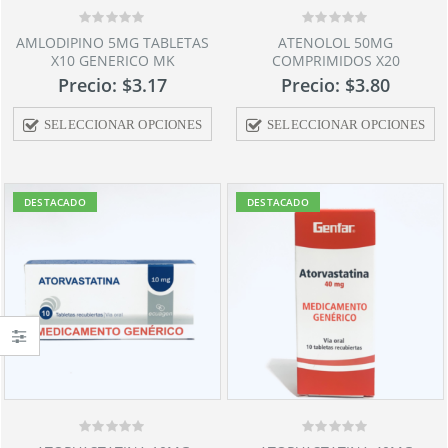
0
0
AMLODIPINO 5MG TABLETAS
ATENOLOL 50MG
out
out
X10 GENERICO MK
COMPRIMIDOS X20
of
of
5
5
Precio:
$
3.17
Precio:
$
3.80
SELECCIONAR OPCIONES
SELECCIONAR OPCIONES
DESTACADO
DESTACADO
0
0