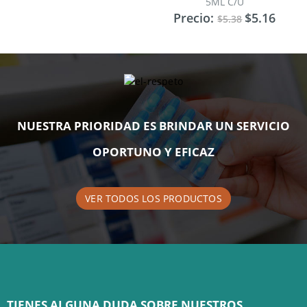
5ML C/U
5
Precio:
$
5.16
$
5.38
SELECCIONAR OPCIONES
NUESTRA PRIORIDAD ES BRINDAR UN SERVICIO
OPORTUNO Y EFICAZ
VER TODOS LOS PRODUCTOS