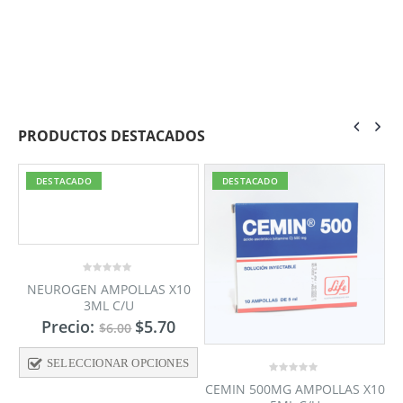
PRODUCTOS DESTACADOS
DESTACADO
DESTACADO
0
L
NEUROGEN AMPOLLAS X10
out
3ML C/U
of
5
Precio:
$
5.70
$
6.00
S
SELECCIONAR OPCIONES
0
CEMIN 500MG AMPOLLAS X10
out
of