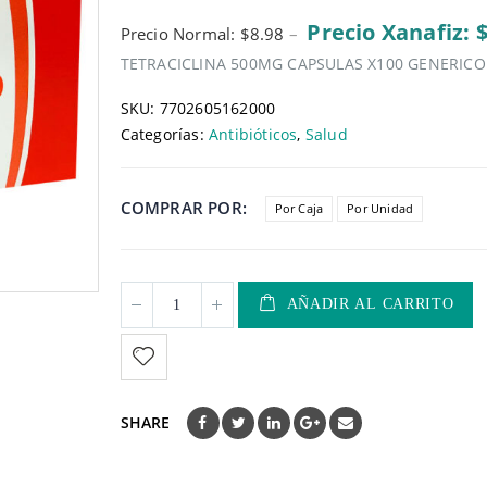
5
Precio Xanafiz: 
Precio Normal: $8.98
–
TETRACICLINA 500MG CAPSULAS X100 GENERIC
SKU:
7702605162000
Categorías:
Antibióticos
,
Salud
COMPRAR POR
Por Caja
Por Unidad
AÑADIR AL CARRITO
SHARE