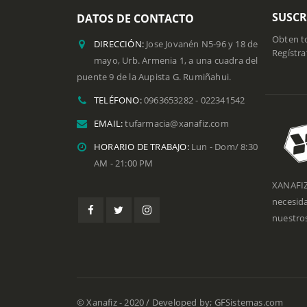
SUSCR
DATOS DE CONTACTO
Obten to
DIRECCIÓN:
Jose Jovanén N5-96 y 18 de
Regístra
mayo, Urb. Armenia 1, a una cuadra del
puente 9 de la Aupista G. Rumiñahui.
TELÉFONO:
0963653282 - 022341542
EMAIL:
tufarmacia@xanafiz.com
HORARIO DE TRABAJO:
Lun - Dom/ 8:30
AM - 21:00 PM
XANAFIZ
necesid
nuestros
© Xanafiz - 2020 / Developed by; GFSistemas.com