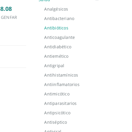
$8.08
Analgésicos
O GENFAR
Antibacteriano
Antibióticos
Anticoagulante
Antidiabético
Antiemético
Antigripal
Antihistamínicos
Antiinflamatorios
Antimicótico
Antiparasitarios
Antipsicótico
Antiséptico
Antiviral