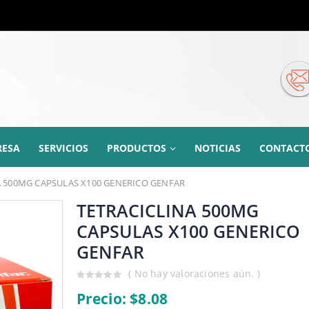
RESA
SERVICIOS
PRODUCTOS
NOTICIAS
CONTACT
A 500MG CAPSULAS X100 GENERICO GENFAR
TETRACICLINA 500MG
CAPSULAS X100 GENERICO
GENFAR
( No hay valoraciones aún. )
0
Precio:
$
8.08
out
of