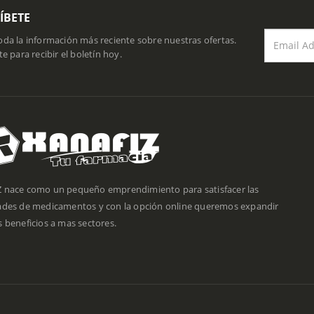
ÍBETE
da la información más reciente sobre nuestras ofertas.
te para recibir el boletín hoy.
 nace como un pequeño emprendimiento para satisfacer las
ades de medicamentos y con la opción online queremos expandir
 beneficios a mas sectores.