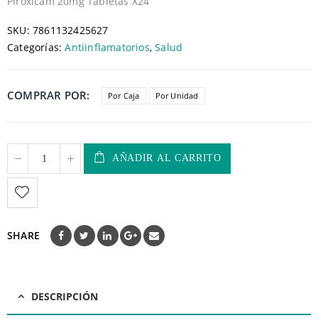
Piroxicam 20mg Tabletas X24
SKU:
7861132425627
Categorías:
Antiinflamatorios
,
Salud
COMPRAR POR
Por Caja
Por Unidad
AÑADIR AL CARRITO
SHARE
DESCRIPCIÓN