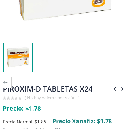
PIROXIM-D TABLETAS X24
( No hay valoraciones aún. )
0
Precio:
$
1.78
out
of
5
Precio Xanafiz: $1.78
Precio Normal: $1.85
–