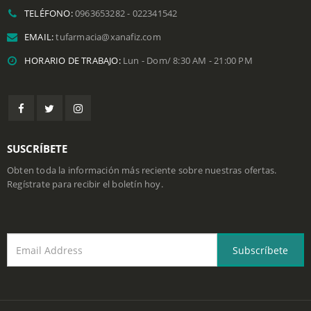
DIRECCIÓN:
Jose Jovanén N5-96 y 18 de mayo, Urb. Armenia 1, a
una cuadra del puente 9 de la Aupista G. Rumiñahui.
TELÉFONO:
0963653282 - 022341542
EMAIL:
tufarmacia@xanafiz.com
HORARIO DE TRABAJO:
Lun - Dom/ 8:30 AM - 21:00 PM
SUSCRÍBETE
Obten toda la información más reciente sobre nuestras ofertas.
Regístrate para recibir el boletín hoy.