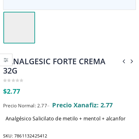
PANALGESIC FORTE CREMA
32G
0
$
2.77
out
of
5
Precio Xanafiz: 2.77
Precio Normal: 2.77
–
Analgésico Salicilato de metilo + mentol + alcanfor
SKU:
7861132425412