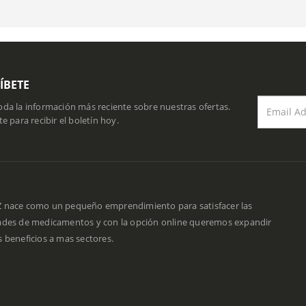
ÍBETE
da la información más reciente sobre nuestras ofertas.
te para recibir el boletín hoy.
 nace como un pequeño emprendimiento para satisfacer las
ades de medicamentos y con la opción online queremos expandir
 beneficios a mas sectores.