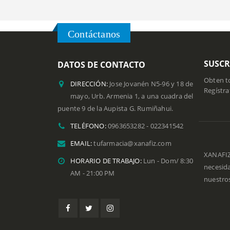
Contáctanos
SUSCR
DATOS DE CONTACTO
Obten to
DIRECCIÓN:
Jose Jovanén N5-96 y 18 de
Regístra
mayo, Urb. Armenia 1, a una cuadra del
puente 9 de la Aupista G. Rumiñahui.
TELÉFONO:
0963653282 - 022341542
EMAIL:
tufarmacia@xanafiz.com
XANAFIZ
HORARIO DE TRABAJO:
Lun - Dom/ 8:30
necesid
AM - 21:00 PM
nuestros