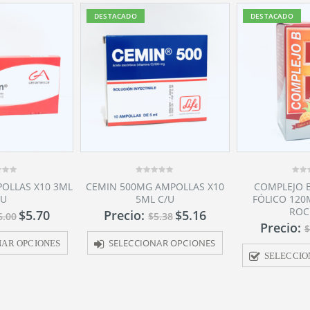
DESTACADO
DESTACADO
0
0
AMPOLLAS X10
COMPLEJO B CON ACIDO
CLARITROM
out
out
 C/U
FÓLICO 120ML GENERICO
COMPRIMIDOS
of
of
5
5
ROCNARF
X10 GENÉR
$
5.16
5.38
Precio:
$
2.00
Precio:
$
2.11
NAR OPCIONES
SELECCIONAR OPCIONES
SELECCIO