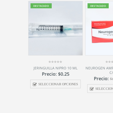
DESTACADO
DESTACADO
0
0
NIPRO 10 ML
NEUROGEN AMPOLLAS X10 3ML
CEMIN 500MG 
out
out
C/U
5ML
of
of
:
$
0.25
5
5
Precio:
$
5.70
Precio:
$
6.00
$
AR OPCIONES
SELECCIO
SELECCIONAR OPCIONES