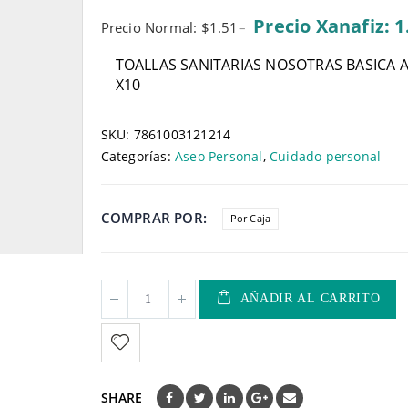
5
Precio Xanafiz: 1
Precio Normal: $1.51
–
TOALLAS SANITARIAS NOSOTRAS BASICA A
X10
SKU:
7861003121214
Categorías:
Aseo Personal
,
Cuidado personal
COMPRAR POR
Por Caja
AÑADIR AL CARRITO
SHARE