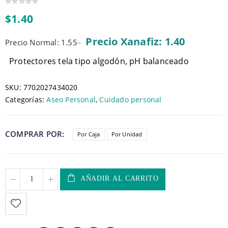
0
$
1.40
out
of
5
Precio Xanafiz: 1.40
Precio Normal: 1.55
–
Protectores tela tipo algodón, pH balanceado
SKU:
7702027434020
Categorías:
Aseo Personal
,
Cuidado personal
COMPRAR POR
Por Caja
Por Unidad
AÑADIR AL CARRITO