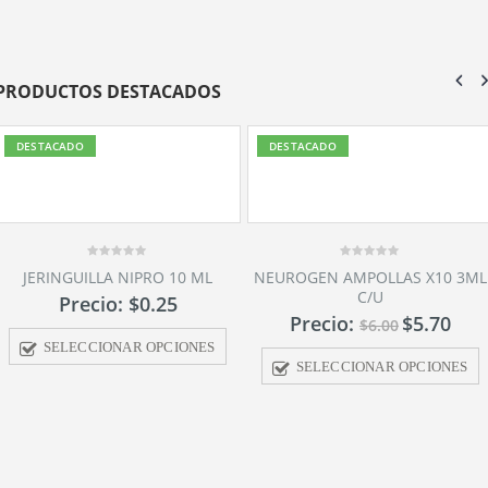
PRODUCTOS DESTACADOS
DESTACADO
DESTACADO
0
L
NEUROGEN AMPOLLAS X10 3ML
out
C/U
of
5
Precio:
$
5.70
$
6.00
S
SELECCIONAR OPCIONES
0
CEMIN 500MG AMPOLLAS
out
5ML C/U
of
5
Precio:
$
5.1
$
5.38