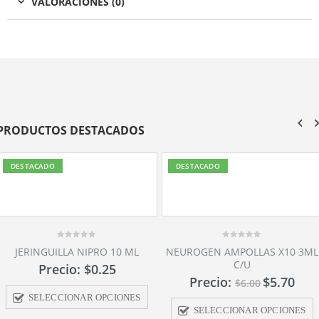
VALORACIONES (0)
PRODUCTOS DESTACADOS
DESTACADO
DESTACADO
0
NEUROGEN AMPOLLAS X10 3ML
out
C/U
of
5
Precio:
$
5.70
$
6.00
SELECCIONAR OPCIONES