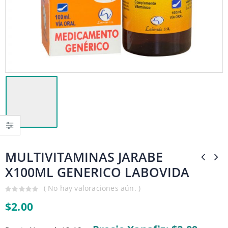
MULTIVITAMINAS JARABE
X100ML GENERICO LABOVIDA
( No hay valoraciones aún. )
0
$
2.00
out
of
5