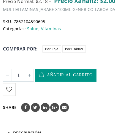
Precio Xanafiz: $2.00
Precio Normal: $2.18
–
MULTIVITAMINAS JARABE X100ML GENERICO LABOVIDA
SKU:
7862104590695
Categorías:
Salud
,
Vitaminas
COMPRAR POR
Por Caja
Por Unidad
AÑADIR AL CARRITO
SHARE
DESCRIPCIÓN