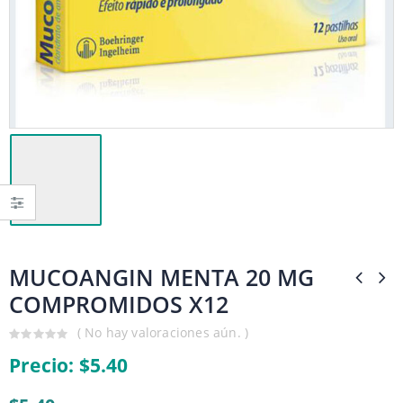
MUCOANGIN MENTA 20 MG
COMPROMIDOS X12
( No hay valoraciones aún. )
0
Precio:
$
5.40
out
of
5