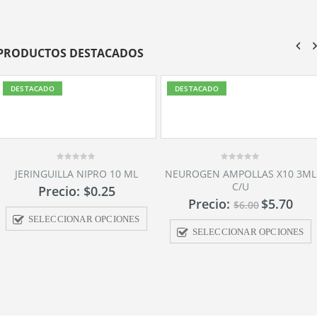
PRODUCTOS DESTACADOS
DESTACADO
DESTACADO
0
NEUROGEN AMPOLLAS X10 3ML
out
C/U
of
5
Precio:
$
5.70
$
6.00
SELECCIONAR OPCIONES
0
CEMIN 500MG AMPOLLAS X10
out
5ML C/U
of
5
Precio:
$
5.16
$
5.38