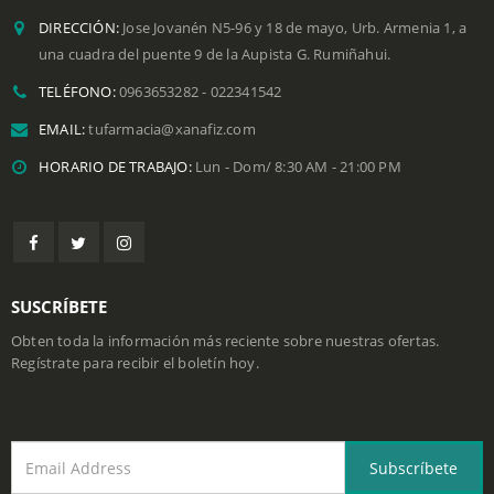
DATOS DE CONTACTO
DIRECCIÓN:
Jose Jovanén N5-96 y 18 de mayo, Urb. Armenia 1, a
una cuadra del puente 9 de la Aupista G. Rumiñahui.
TELÉFONO:
0963653282 - 022341542
EMAIL:
tufarmacia@xanafiz.com
HORARIO DE TRABAJO:
Lun - Dom/ 8:30 AM - 21:00 PM
SUSCRÍBETE
Obten toda la información más reciente sobre nuestras ofertas.
Regístrate para recibir el boletín hoy.