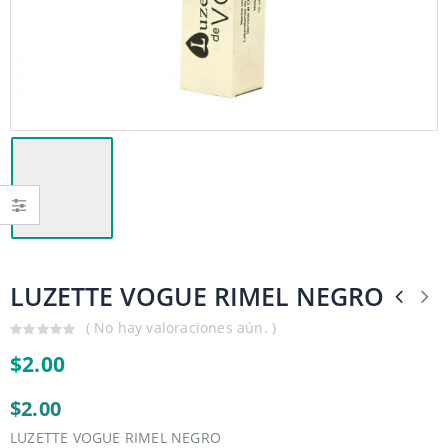
LUZETTE VOGUE RIMEL NEGRO
( No hay valoraciones aún. )
0
$
2.00
out
of
5
$2.00
LUZETTE VOGUE RIMEL NEGRO