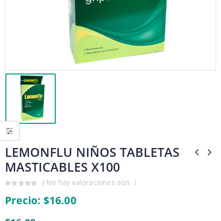
LEMONFLU NIÑOS TABLETAS
MASTICABLES X100
( No hay valoraciones aún. )
0
Precio:
$
16.00
out
of
5