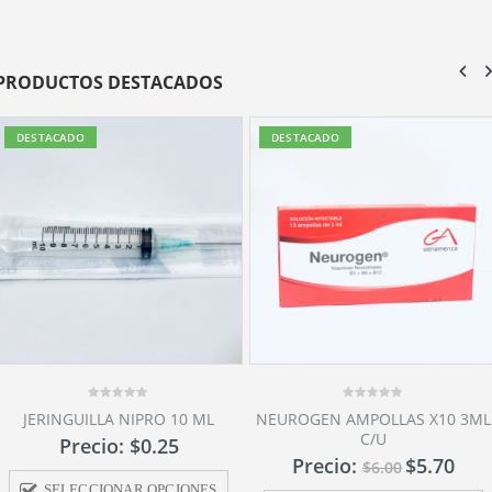
PRODUCTOS DESTACADOS
DESTACADO
DESTACADO
0
0
NEUROGEN AMPOLLAS X10 3ML
CEMIN 500MG AMPOLLAS X10
out
out
C/U
5ML C/U
of
of
5
5
Precio:
$
5.70
Precio:
$
5.16
$
6.00
$
5.38