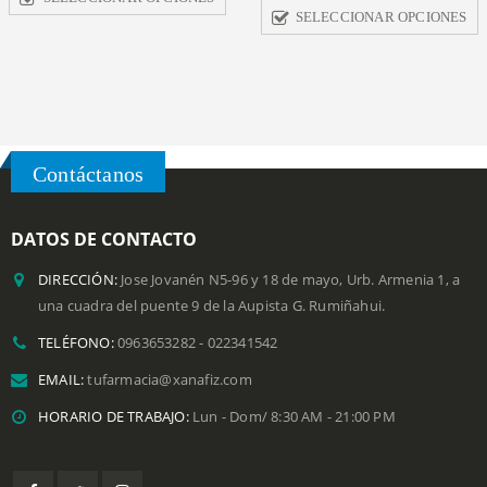
SELECCIONAR OPCIONES
SELECCIONAR OPCIONES
Contáctanos
DATOS DE CONTACTO
DIRECCIÓN:
Jose Jovanén N5-96 y 18 de mayo, Urb. Armenia 1, a
una cuadra del puente 9 de la Aupista G. Rumiñahui.
TELÉFONO:
0963653282 - 022341542
EMAIL:
tufarmacia@xanafiz.com
HORARIO DE TRABAJO:
Lun - Dom/ 8:30 AM - 21:00 PM