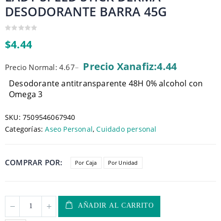
DESODORANTE BARRA 45G
0
$
4.44
out
of
5
Precio Xanafiz:4.44
Precio Normal: 4.67
–
Desodorante antitransparente 48H 0% alcohol con
Omega 3
SKU:
7509546067940
Categorías:
Aseo Personal
,
Cuidado personal
COMPRAR POR
Por Caja
Por Unidad
AÑADIR AL CARRITO