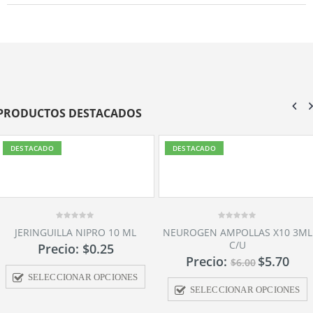
PRODUCTOS DESTACADOS
DESTACADO
DESTACADO
0
NEUROGEN AMPOLLAS X10 3ML
out
C/U
of
5
Precio:
$
5.70
$
6.00
SELECCIONAR OPCIONES