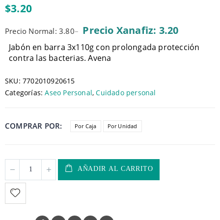
0
$
3.20
out
of
5
Precio Xanafiz: 3.20
Precio Normal: 3.80
–
Jabón en barra 3x110g con prolongada protección
contra las bacterias. Avena
SKU:
7702010920615
Categorías:
Aseo Personal
,
Cuidado personal
COMPRAR POR
Por Caja
Por Unidad
AÑADIR AL CARRITO