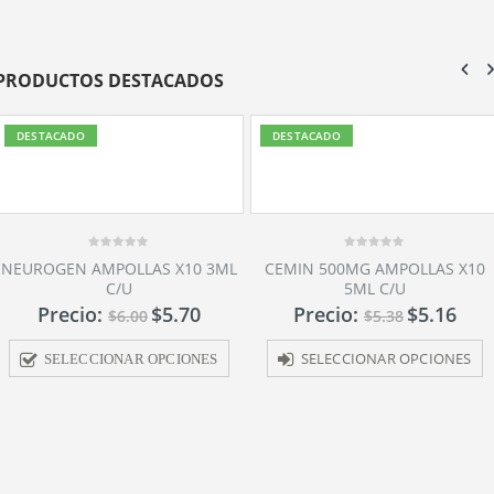
PRODUCTOS DESTACADOS
DESTACADO
DESTACADO
0
0
NEUROGEN AMPOLLAS X10 3ML
CEMIN 500MG AMPOLLAS X10
out
out
C/U
5ML C/U
of
of
5
5
Precio:
$
5.70
Precio:
$
5.16
$
6.00
$
5.38
SELECCIONAR OPCIONES
SELECCIONAR OPCIONES