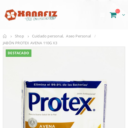
Shop
Cuidado personal
,
Aseo Personal
JABÓN PROTEX AVENA 110G X3
DESTACADO