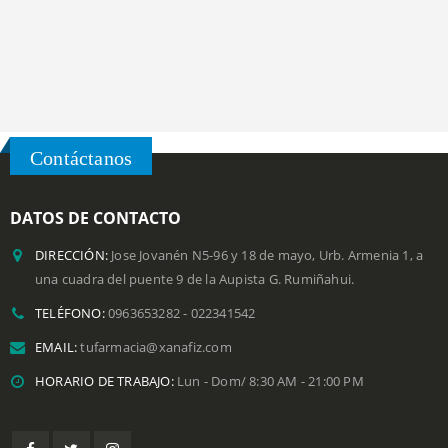
Contáctanos
DATOS DE CONTACTO
DIRECCIÓN:
Jose Jovanén N5-96 y 18 de mayo, Urb. Armenia 1, a
una cuadra del puente 9 de la Aupista G. Rumiñahui.
TELÉFONO:
0963653282 - 022341542
EMAIL:
tufarmacia@xanafiz.com
HORARIO DE TRABAJO:
Lun - Dom/ 8:30 AM - 21:00 PM