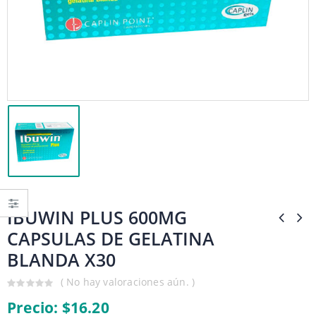
IBUWIN PLUS 600MG
CAPSULAS DE GELATINA
BLANDA X30
( No hay valoraciones aún. )
0
Precio:
$
16.20
out
of