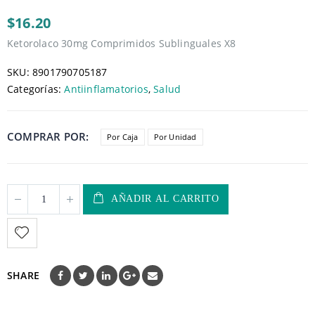
5
$16.20
Ketorolaco 30mg Comprimidos Sublinguales X8
SKU:
8901790705187
Categorías:
Antiinflamatorios
,
Salud
COMPRAR POR
Por Caja
Por Unidad
AÑADIR AL CARRITO
SHARE