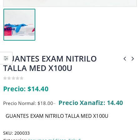
GUANTES EXAM NITRILO
TALLA MED X100U
0
Precio:
$
14.40
out
of
5
Precio Xanafiz: 14.40
Precio Normal: $18.00
–
GUANTES EXAM NITRILO TALLA MED X100U
SKU:
200033