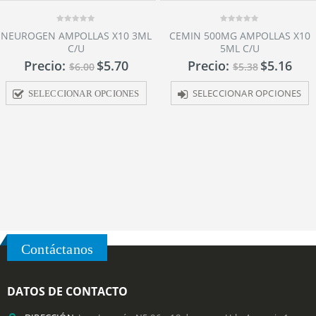
0
0
NEUROGEN AMPOLLAS X10 3ML
CEMIN 500MG AMPOLLAS X10
out
out
C/U
5ML C/U
of
of
5
5
Precio:
$
5.70
Precio:
$
5.16
$
6.00
$
5.38
SELECCIONAR OPCIONES
SELECCIONAR OPCIONES
Contáctanos