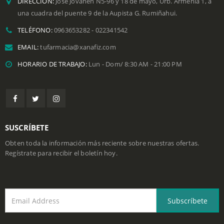
DATOS DE CONTACTO
DIRECCIÓN:
Jose Jovanén N5-96 y 18 de mayo, Urb. Armenia 1, a
una cuadra del puente 9 de la Aupista G. Rumiñahui.
TELÉFONO:
0963653282 - 022341542
EMAIL:
tufarmacia@xanafiz.com
HORARIO DE TRABAJO:
Lun - Dom/ 8:30 AM - 21:00 PM
SUSCRÍBETE
Obten toda la información más reciente sobre nuestras ofertas.
Regístrate para recibir el boletín hoy.