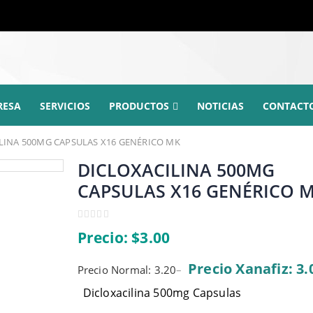
RESA
SERVICIOS
PRODUCTOS
NOTICIAS
CONTACT
LINA 500MG CAPSULAS X16 GENÉRICO MK
DICLOXACILINA 500MG
CAPSULAS X16 GENÉRICO 
0
Precio:
$
3.00
out
of
5
Precio Xanafiz: 3.
Precio Normal: 3.20
–
Dicloxacilina 500mg Capsulas