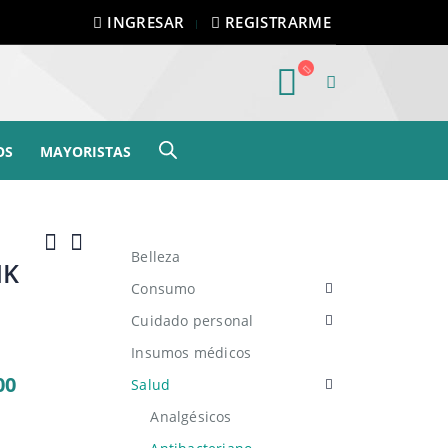
INGRESAR
REGISTRARME
OS
MAYORISTAS
Belleza
MK
Consumo
Cuidado personal
Insumos médicos
00
Salud
Analgésicos