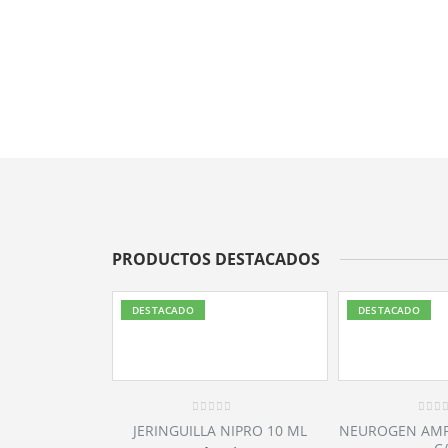
PRODUCTOS DESTACADOS
DESTACADO
DESTACADO
0
0
NIPRO 10 ML
NEUROGEN AMPOLLAS X10 3ML
CEMIN 500MG 
out
out
of
of