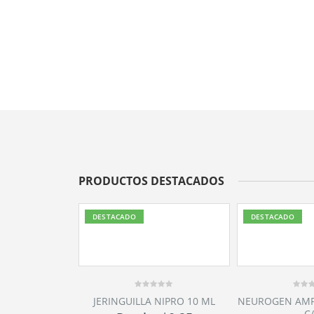
PRODUCTOS DESTACADOS
DESTACADO
DESTACADO
0
0
NIPRO 10 ML
NEUROGEN AMPOLLAS X10 3ML
CEMIN 500MG 
out
out
C/U
5ML
of
of