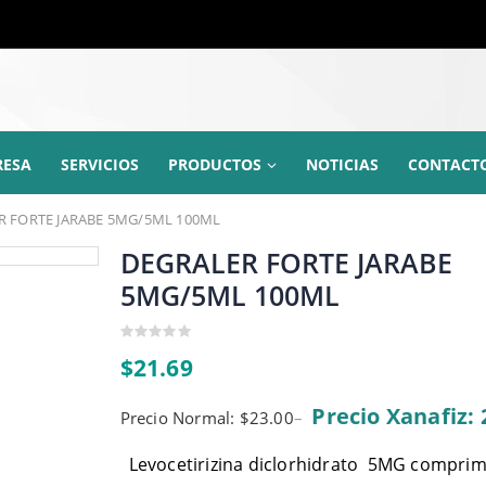
RESA
SERVICIOS
PRODUCTOS
NOTICIAS
CONTACT
R FORTE JARABE 5MG/5ML 100ML
DEGRALER FORTE JARABE
5MG/5ML 100ML
0
$
21.69
out
of
5
Precio Xanafiz: 
Precio Normal: $23.00
–
Levocetirizina diclorhidrato 5MG comprim