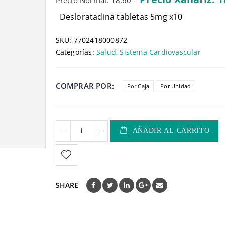
Precio Normal: 18.60
–
Desloratadina tabletas 5mg x10
SKU:
7702418000872
Categorías:
Salud
,
Sistema Cardiovascular
COMPRAR POR
Por Caja
Por Unidad
AÑADIR AL CARRITO
SHARE