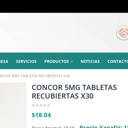
RESA
SERVICIOS
PRODUCTOS
NOTICIAS
CONTACT
NCOR 5MG TABLETAS RECUBIERTAS X30
CONCOR 5MG TABLETAS
RECUBIERTAS X30
0
$
18.04
out
of
5
Precio Xanafiz: 1