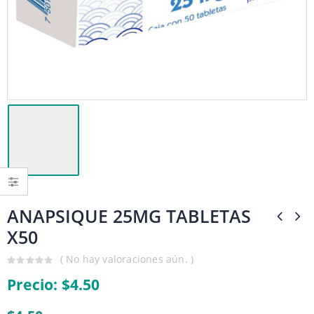
ANAPSIQUE 25MG TABLETAS
X50
( No hay valoraciones aún. )
0
Precio:
$
4.50
out
of
5