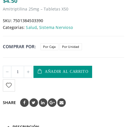
$4.50
Amitriptilina 25mg – Tabletas X50
SKU:
7501384503390
Categorías:
Salud
,
Sistema Nervioso
COMPRAR POR
Por Caja
Por Unidad
AÑADIR AL CARRITO
SHARE
DESCRIPCIÓN