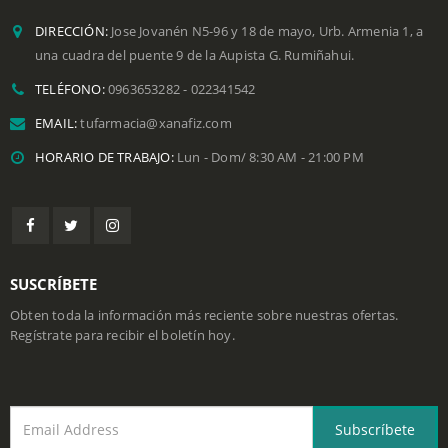
DIRECCIÓN:
Jose Jovanén N5-96 y 18 de mayo, Urb. Armenia 1, a
una cuadra del puente 9 de la Aupista G. Rumiñahui.
TELÉFONO:
0963653282 - 022341542
EMAIL:
tufarmacia@xanafiz.com
HORARIO DE TRABAJO:
Lun - Dom/ 8:30 AM - 21:00 PM
SUSCRÍBETE
Obten toda la información más reciente sobre nuestras ofertas.
Regístrate para recibir el boletín hoy.