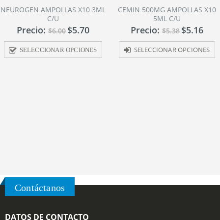
0
0
NEUROGEN AMPOLLAS X10 3ML
CEMIN 500MG AMPOLLAS X10
out
out
C/U
5ML C/U
of
of
5
5
Precio:
$
5.70
Precio:
$
5.16
$
6.00
$
5.38
SELECCIONAR OPCIONES
SELECCIONAR OPCIONES
Contáctanos
DATOS DE CONTACTO