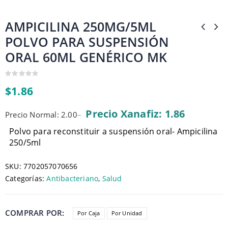
AMPICILINA 250MG/5ML
POLVO PARA SUSPENSIÓN
ORAL 60ML GENÉRICO MK
0
$
1.86
out
of
5
Precio Xanafiz: 1.86
Precio Normal: 2.00
–
Polvo para reconstituir a suspensión oral- Ampicilina
250/5ml
SKU:
7702057070656
Categorías:
Antibacteriano
,
Salud
COMPRAR POR
Por Caja
Por Unidad