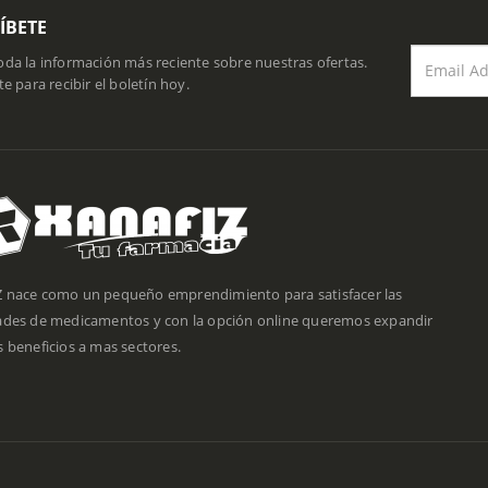
ÍBETE
da la información más reciente sobre nuestras ofertas.
te para recibir el boletín hoy.
 nace como un pequeño emprendimiento para satisfacer las
ades de medicamentos y con la opción online queremos expandir
 beneficios a mas sectores.