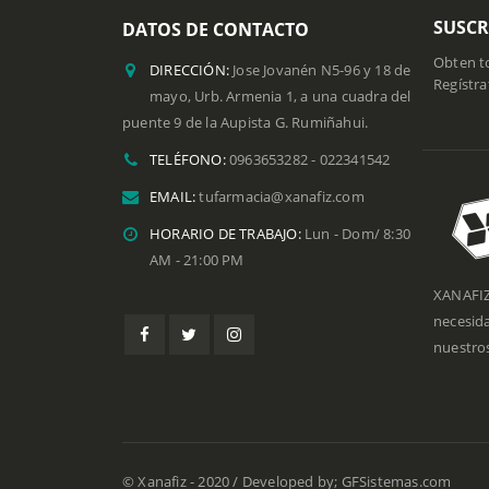
SUSCR
DATOS DE CONTACTO
Obten to
DIRECCIÓN:
Jose Jovanén N5-96 y 18 de
Regístra
mayo, Urb. Armenia 1, a una cuadra del
puente 9 de la Aupista G. Rumiñahui.
TELÉFONO:
0963653282 - 022341542
EMAIL:
tufarmacia@xanafiz.com
HORARIO DE TRABAJO:
Lun - Dom/ 8:30
AM - 21:00 PM
XANAFIZ
necesid
nuestros
© Xanafiz - 2020 / Developed by; GFSistemas.com