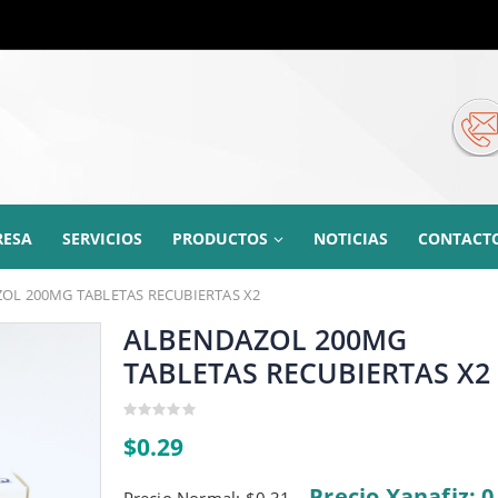
RESA
SERVICIOS
PRODUCTOS
NOTICIAS
CONTACT
OL 200MG TABLETAS RECUBIERTAS X2
ALBENDAZOL 200MG
TABLETAS RECUBIERTAS X2
0
$
0.29
out
of
5
Precio Xanafiz: 0