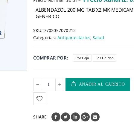
Precio Normal: $0.31
–
ALBENDAZOL 200 MG TAB X2 MK MEDICA
GENERICO
SKU:
7702057070212
Categorías:
Antiparasitarios
,
Salud
COMPRAR POR
Por Caja
Por Unidad
AÑADIR AL CARRITO
SHARE