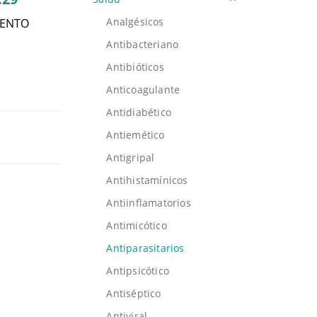
Analgésicos
MENTO
Antibacteriano
Antibióticos
Anticoagulante
Antidiabético
Antiemético
Antigripal
Antihistamínicos
Antiinflamatorios
Antimicótico
Antiparasitarios
Antipsicótico
Antiséptico
Antiviral