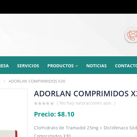
RESA
SERVICIOS
PRODUCTOS
NOTICIAS
CONTACT
s
ADORLAN COMPRIMIDOS X30
ADORLAN COMPRIMIDOS X
( No hay valoraciones aún. )
0
Precio:
$
8.10
out
of
5
Clorhidrato de Tramadol 25mg + Diclofenaco Sód
Comprimidos X30