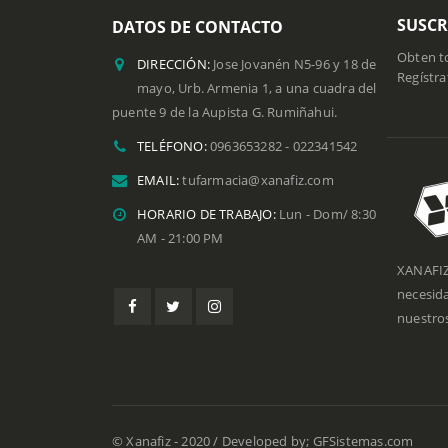
SUSCR
DATOS DE CONTACTO
Obten to
DIRECCIÓN:
Jose Jovanén N5-96 y 18 de
Regístra
mayo, Urb. Armenia 1, a una cuadra del
puente 9 de la Aupista G. Rumiñahui.
TELÉFONO:
0963653282 - 022341542
EMAIL:
tufarmacia@xanafiz.com
HORARIO DE TRABAJO:
Lun - Dom/ 8:30
AM - 21:00 PM
XANAFIZ
necesid
nuestros
© Xanafiz - 2020 / Developed by; GFSistemas.com