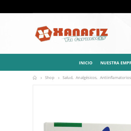
INICIO
NUESTRA EMP
Shop
Salud
,
Analgésicos
,
Antiinflamatorio