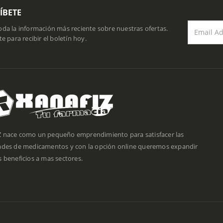
ÍBETE
da la información más reciente sobre nuestras ofertas.
te para recibir el boletín hoy.
 nace como un pequeño emprendimiento para satisfacer las
ades de medicamentos y con la opción online queremos expandir
 beneficios a mas sectores.