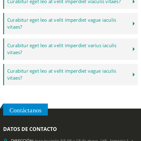
Curabitur eget leo at velit imperdiet viaculis vitaes?
Curabitur eget leo at velit imperdiet vague iaculis
vitaes?
Curabitur eget leo at velit imperdiet varius iaculis
vitaes?
Curabitur eget leo at velit imperdiet vague iaculis
vitaes?
Contáctanos
DATOS DE CONTACTO
DIRECCIÓN:
Jose Jovanén N5-96 y 18 de mayo, Urb. Armenia 1, a