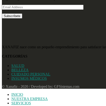
XANAFIZ nace como un pequeño emprendimiento para satisfacer las n
CATEGORÍAS
SALUD
BELLEZA
CUIDADO PERSONAL
INSUMOS MÉDICOS
© Xanafiz - 2020 / Developed by; GFSistemas.com
INICIO
NUESTRA EMPRESA
SERVICIOS