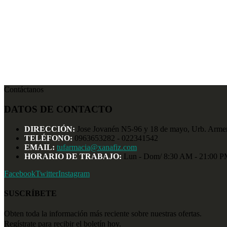
Contáctanos
DATOS DE CONTACTO
DIRECCIÓN:
Jose Jovanén N5-96 y 18 de mayo, Urb. Armeni
TELÉFONO:
0963653282 - 022341542
EMAIL:
tufarmacia@xanafiz.com
HORARIO DE TRABAJO:
Lun - Dom/ 8:30 AM - 21:00 
Facebook
Twitter
Instagram
SUSCRÍBETE
Obten toda la información más reciente sobre nuestras ofertas.
Regístrate para recibir el boletín hoy.