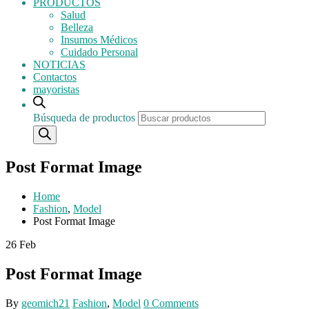
PRODUCTOS
Salud
Belleza
Insumos Médicos
Cuidado Personal
NOTICIAS
Contactos
mayoristas
Búsqueda de productos
Post Format Image
Home
Fashion
,
Model
Post Format Image
26
Feb
Post Format Image
By
geomich21
Fashion
,
Model
0 Comments