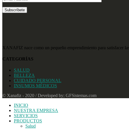
XANAFIZ nace como un pequeño emprendimiento para satisfacer las n
CATEGORÍAS
SALUD
BELLEZA
CUIDADO PERSONAL
INSUMOS MÉDICOS
© Xanafiz - 2020 / Developed by; GFSistemas.com
INICIO
NUESTRA EMPRESA
SERVICIOS
PRODUCTOS
Salud