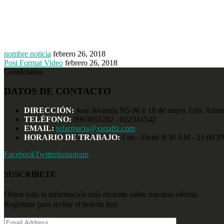
nombre noticia
febrero 26, 2018
Post Format Video
febrero 26, 2018
Contáctanos
DATOS DE CONTACTO
DIRECCIÓN:
Jose Jovanén N5-96 y 18 de mayo, Urb. Armeni
TELÉFONO:
0963653282 - 022341542
EMAIL:
tufarmacia@xanafiz.com
HORARIO DE TRABAJO:
Lun - Dom/ 8:30 AM - 21:00 
Facebook
Twitter
Instagram
SUSCRÍBETE
Obten toda la información más reciente sobre nuestras ofertas.
Regístrate para recibir el boletín hoy.